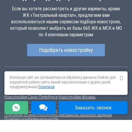
Если вы хотите рассмотреть и другие варианты, кроме
ЖК «Театральный квартал», предлагаем вам
воспользоваться нашим сервисом подбора новостроек,
который позволяет выбрать из базы 665 ЖК в МСК и МО
по 4 ключевым параметрам
Подобрать новостройку
ЖК «Театральный квартал»
Россия
Москва
ул. Ротмистрова, 2
teatralniy-kavartal.novopoisk.msk.ru
Купить квартиру в новом жилом
Используя сайт, вы соглашаетесь на обработку данных в Cookies для
комплексе «Театральный квартал» от «Концерн КРОСТ» в районе
корректной работы сайта, вашей персонализации и других целей,
Щукино. Квартиры различных планировок от 15.75 млн рублей!
предусмотренных
Политикой
Новостройки Санкт-Петербурга
Новостройки Москвы
Информация на сайте взята из открытых источников, не является
публичной офертой и распространяется для ознакомления.
Заказать звонок
Пользовательское соглашение
Соглашение о размещении
Пояснение об информационно-рекламном характере сведений
Политика конфиденциальности
По всем вопросам, связанным с актуальностью информации на
портале, пишите на эл.почту
content@novostroy-gid.ru